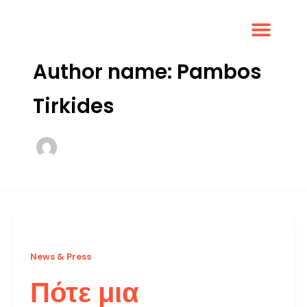
Skip
to
content
Author name: Pambos
NEWS & PRESS
CONTACT US
Tirkides
News & Press
Πότε μια