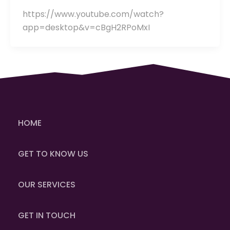
https://www.youtube.com/watch?
app=desktop&v=cBgH2RPoMxI
HOME
GET TO KNOW US
OUR SERVICES
GET IN TOUCH